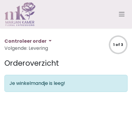
Overslaan naar inhoud
Controleer order
1 of 3
Volgende: Levering
Orderoverzicht
Je winkelmandje is leeg!